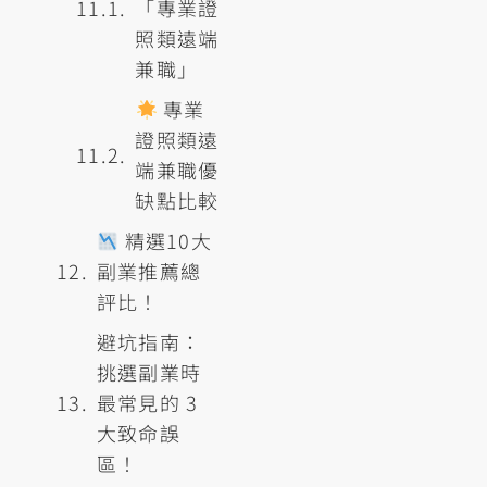
「專業證
照類遠端
兼職」
專業
證照類遠
端兼職優
缺點比較
精選10大
副業推薦總
評比！
避坑指南：
挑選副業時
最常見的 3
大致命誤
區！