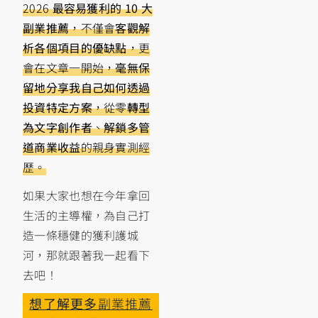
2026
最容易獲利的 10 大
副業推薦
，不僅會
客觀解
析各個項目的優缺點
，更
會在文章一開始，
毫無保
留地分享我自己如何透過
投資特定方案
，從零
轉型
為文字創作者
、
解鎖多管
道商業收益
的親身實測經
歷。
如果大家也想在今年拿回
生活的主導權，為自己打
造一條穩健的獲利護城
河，那就跟著我一起看下
去吧！
想了解更多
副業推薦