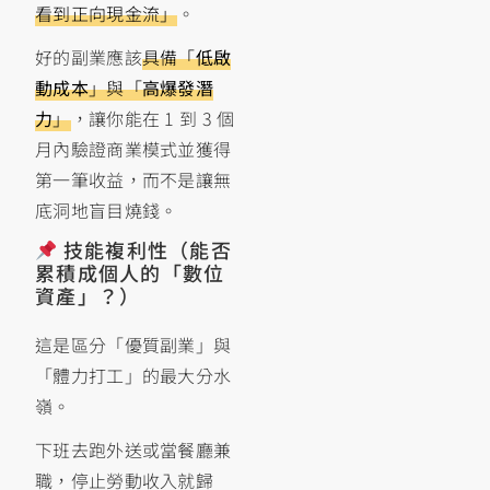
看到正向現金流」
。
好的副業應該
具備「
低啟
動成本
」與「
高爆發潛
力
」
，讓你能在 1 到 3 個
月內驗證商業模式並獲得
第一筆收益，而不是讓無
底洞地盲目燒錢。
技能複利性（能否
累積成個人的「數位
資產」？）
這是區分「優質副業」與
「體力打工」的最大分水
嶺。
下班去跑外送或當餐廳兼
職，停止勞動收入就歸