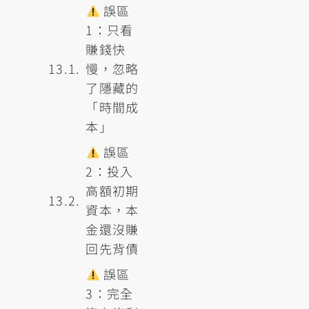
誤區
1：只看
賺錢快
慢，忽略
了隱藏的
「時間成
本」
誤區
2：投入
高額初期
資本，本
金還沒賺
回先背債
誤區
3：完全