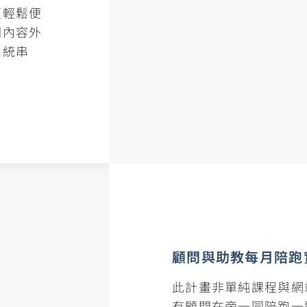
更輕鬆便
關內容外
系統串
顧問與助教每月陪跑
此計畫非單純課程與網
有顧問在旁一同陪跑一