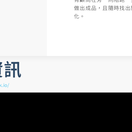
做出成品，且隨時找出
化。
資訊
k.io/